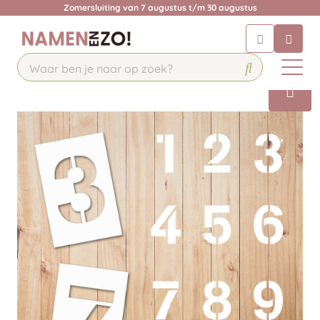
Zomersluiting van 7 augustus t/m 30 augustus
Chatbot
Chat 24/7 met onze chatbot voor
hulp
Contact