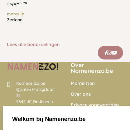
super !!!!!
marcella
Zeeland
Lees alle beoordelingen
Over
Namenenzo.be
Momenten
Namenenzo.be
Quinten Matsyslaan
Over ons
35
5642 JC Eindhoven
Privacy voorwaarden
Nederland
Onze vacatures
Welkom bij Namenenzo.be
8.6
select language