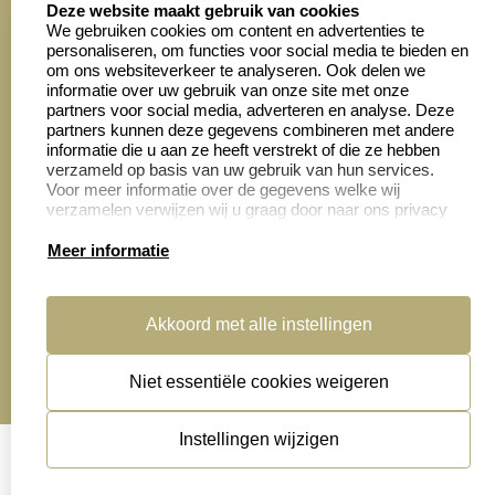
4028 beoordelingen
Deze website maakt gebruik van cookies
We gebruiken cookies om content en advertenties te
personaliseren, om functies voor social media te bieden en
Zakelijk:
Klantenservice:
om ons websiteverkeer te analyseren. Ook delen we
informatie over uw gebruik van onze site met onze
partners voor social media, adverteren en analyse. Deze
Aanvraag op maat
Contact opnemen
partners kunnen deze gegevens combineren met andere
informatie die u aan ze heeft verstrekt of die ze hebben
Cadeaubonnen
Veelgestelde vragen
verzameld op basis van uw gebruik van hun services.
Voor meer informatie over de gegevens welke wij
Retourneren
verzamelen verwijzen wij u graag door naar ons privacy
statement.
Meer informatie
Productinformatie:
Akkoord met alle instellingen
Montage
handleidingen
Niet essentiële cookies weigeren
Sitemap
algemene voorwaarden
disclaimer
Instellingen wijzigen
privacy statement
Cookies resetten
© copyright 2026