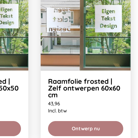
d |
Raamfolie frosted |
 50x50
Zelf ontwerpen 60x60
cm
43,96
Incl. btw
Ontwerp nu