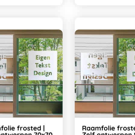
olie frosted |
Raamfolie froste
ontwerpen 70x70
Zelf ontwerpen