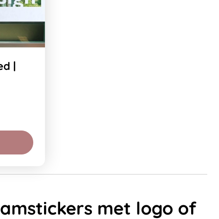
d |
aamstickers met logo of