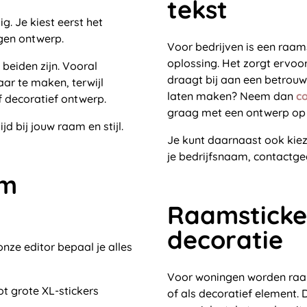
tekst
g. Je kiest eerst het
gen ontwerp.
Voor bedrijven is een raam
oplossing. Het zorgt ervoor
beiden zijn. Vooral
draagt bij aan een betrouwb
ar te maken, terwijl
laten maken? Neem dan
c
 decoratief ontwerp.
graag met een ontwerp op
d bij jouw raam en stijl.
Je kunt daarnaast ook kiez
je bedrijfsnaam, contactg
am
Raamsticker
decoratie
nze editor bepaal je alles
Voor woningen worden raam
ot grote XL-stickers
of als decoratief element.