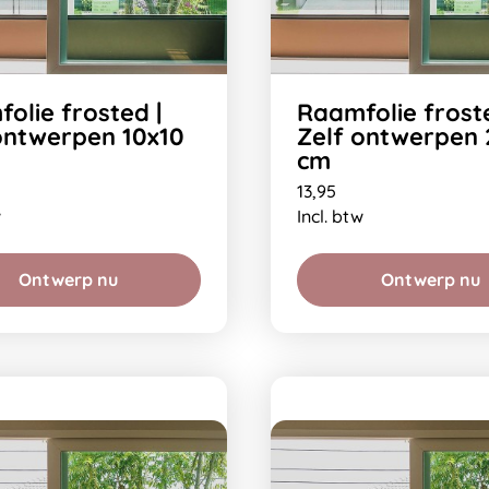
olie frosted |
Raamfolie froste
ontwerpen 10x10
Zelf ontwerpen
cm
13,95
w
Incl. btw
Ontwerp nu
Ontwerp nu