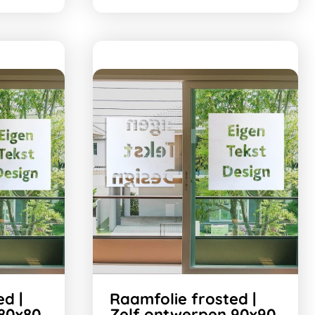
d |
Raamfolie frosted |
 80x80
Zelf ontwerpen 90x90