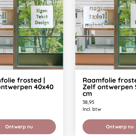
olie frosted |
Raamfolie froste
ontwerpen 40x40
Zelf ontwerpen
cm
38,95
w
Incl. btw
Ontwerp nu
Ontwerp nu