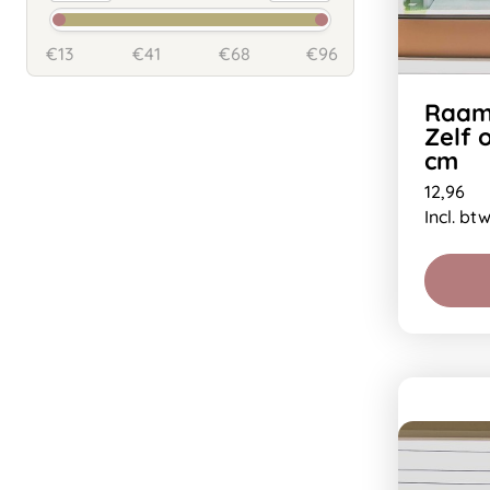
€13
€41
€68
€96
Raamf
Zelf 
cm
12,96
Incl. bt