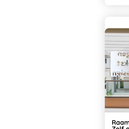
Raamf
Zelf 