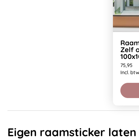
Raamf
Zelf 
100x
75,95
Incl. bt
Eigen raamsticker late