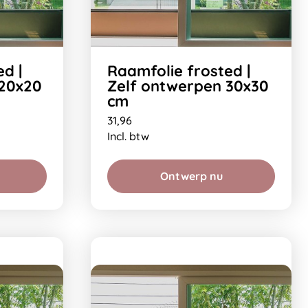
d |
Raamfolie frosted |
 20x20
Zelf ontwerpen 30x30
cm
31,96
Incl. btw
Ontwerp nu