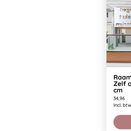
Raamf
Zelf 
cm
34,96
Incl. bt