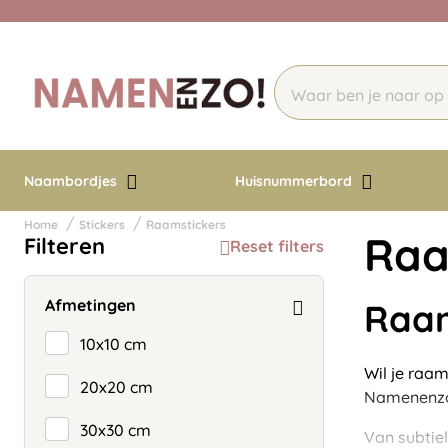
Naambordjes
Huisnummerbord
Home
Stickers
Raamstickers
Raa
Filteren
Reset filters
Afmetingen
Raam
10x10 cm
Wil je raam
20x20 cm
Namenenzo 
30x30 cm
Van subtiel