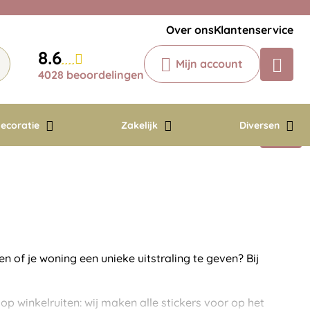
Veelgestelde vragen
Krijg een antwoord op uw vraag
Over ons
Klantenservice
Chatbot
8.6
Mijn account
Chat 24/7 met onze chatbot voor
4028 beoordelingen
hulp
Contact
ecoratie
Zakelijk
Diversen
n of je woning een unieke uitstraling te geven? Bij
op winkelruiten: wij maken alle stickers voor op het