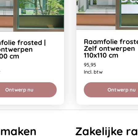
Raamfolie froste
olie frosted |
Zelf ontwerpen
ontwerpen
110x110 cm
100 cm
95,95
w
Incl. btw
Ontwerp nu
Ontwerp nu
n maken
Zakelijke r