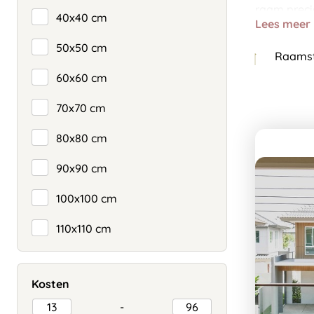
raam precies
40x40 cm
Lees meer
50x50 cm
Raamst
60x60 cm
70x70 cm
80x80 cm
90x90 cm
100x100 cm
110x110 cm
Kosten
-