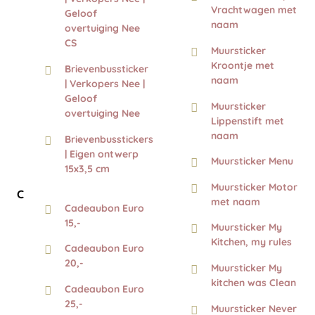
Vrachtwagen met
Geloof
naam
overtuiging Nee
CS
Muursticker
Kroontje met
Brievenbussticker
naam
| Verkopers Nee |
Geloof
Muursticker
overtuiging Nee
Lippenstift met
naam
Brievenbusstickers
| Eigen ontwerp
Muursticker Menu
15x3,5 cm
Muursticker Motor
C
met naam
Cadeaubon Euro
15,-
Muursticker My
Kitchen, my rules
Cadeaubon Euro
20,-
Muursticker My
kitchen was Clean
Cadeaubon Euro
25,-
Muursticker Never