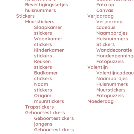
Bevestigingssetjes
Foto op
huisnummers
Canvas
Stickers
Verjaardag
Muurstickers
Verjaardag
Slaapkamer
cadeaus
stickers
Naambordjes
Woonkamer
Huisnummers
stickers
Stickers
Kinderkamer
Wanddecoratie
stickers
Hondenpenning
Keuken
Fotopuzzels
stickers
Valentijn
Badkamer
Valentijncadeau
stickers
Naambordjes
Naam
Huisnummers
stickers
Muurstickers
Origami
Fotopuzzels
muurstickers
Moederdag
Trapstickers
Geboortestickers
Geboortestickers
jongens
Geboortestickers