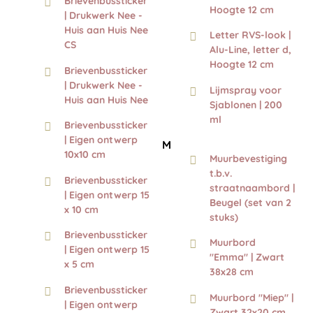
Brievenbussticker
Hoogte 12 cm
| Drukwerk Nee -
Huis aan Huis Nee
Letter RVS-look |
CS
Alu-Line, letter d,
Hoogte 12 cm
Brievenbussticker
| Drukwerk Nee -
Lijmspray voor
Huis aan Huis Nee
Sjablonen | 200
ml
Brievenbussticker
| Eigen ontwerp
M
10x10 cm
Muurbevestiging
t.b.v.
Brievenbussticker
straatnaambord |
| Eigen ontwerp 15
Beugel (set van 2
x 10 cm
stuks)
Brievenbussticker
Muurbord
| Eigen ontwerp 15
"Emma" | Zwart
x 5 cm
38x28 cm
Brievenbussticker
Muurbord "Miep" |
| Eigen ontwerp
Zwart 32x20 cm