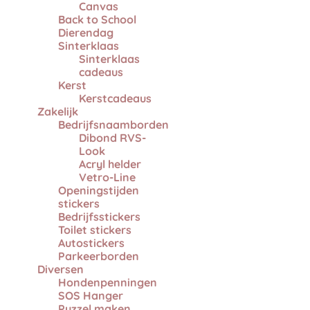
Canvas
Back to School
Dierendag
Sinterklaas
Sinterklaas
cadeaus
Kerst
Kerstcadeaus
Zakelijk
Bedrijfsnaamborden
Dibond RVS-
Look
Acryl helder
Vetro-Line
Openingstijden
stickers
Bedrijfsstickers
Toilet stickers
Autostickers
Parkeerborden
Diversen
Hondenpenningen
SOS Hanger
Puzzel maken