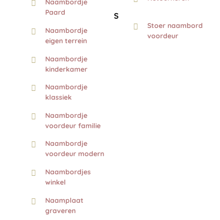
Naambordje
Paard
S
Stoer naambord
Naambordje
voordeur
eigen terrein
Naambordje
kinderkamer
Naambordje
klassiek
Naambordje
voordeur familie
Naambordje
voordeur modern
Naambordjes
winkel
Naamplaat
graveren