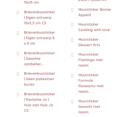
15x15 cm
Muursticker Bonne
Brievenbussticker
Appetit
| Eigen ontwerp
15x3,5 cm CS
Muursticker
Cooking with love
Brievenbussticker
| Eigen ontwerp 8
Muursticker
x 8 cm
Dessert first
Brievenbussticker
Muursticker
| Geachte
Flamingo met
aanbeller....
naam
Brievenbussticker
Muursticker
| Geen pakketten
Formule
buren
Raceauto met
naam
Brievenbussticker
| Reclame Ja |
Muursticker
Huis aan Huis Ja
Gewicht met
CS
naam