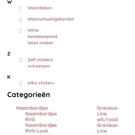
W
Waardebon
Waarschuwingsborden
Witte
kentekenplaat
laten maken
Z
Zelf stickers
ontwerpen
K
kliko stickers
Categorieën
Naambordjes
Gracieux-
Naambordjes
Line
RVS
wit/rood
Naambordjes
Gracieux-
RVS-Look
Line