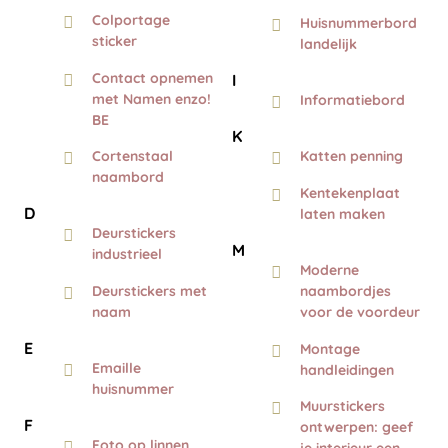
Colportage
Huisnummerbord
sticker
landelijk
Contact opnemen
I
met Namen enzo!
Informatiebord
BE
K
Cortenstaal
Katten penning
naambord
Kentekenplaat
D
laten maken
Deurstickers
M
industrieel
Moderne
Deurstickers met
naambordjes
naam
voor de voordeur
E
Montage
Emaille
handleidingen
huisnummer
Muurstickers
F
ontwerpen: geef
Foto op linnen