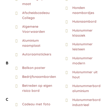
maat
Honden
Afscheidscadeau
naambordjes
Collega
Huisnaambord
Algemene
Huisnummer
Voorwaarden
klassiek
Aluminium
Huisnummer
naamplaat
leisteen
Autoraamstickers
Huisnummer
B
modern
Balkon poster
Huisnummer uit
Bedrijfsnaamborden
hout
Betreden op eigen
Huisnummerbord
risico bord
aluminium
C
Huisnummerbord
Cadeau met foto
industrieel