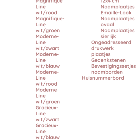
Magnifique
12x4 cm
Line
Naamplaatjes
wit/rood
Emaille-Look
Magnifique-
Naamplaatjes
Line
ovaal
wit/groen
Naamplaatjes
Moderne-
sierlijk
Line
Ongeadresseerd
wit/zwart
drukwerk
Moderne-
plaatjes
Line
Gedenkstenen
wit/blauw
Bevestigingssetjes
Moderne-
naamborden
Line
Huisnummerbord
wit/rood
Moderne-
Line
wit/groen
Gracieux-
Line
wit/zwart
Gracieux-
Line
wit/blauw