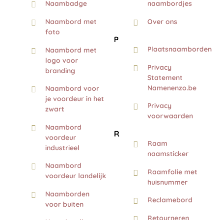
Naambadge
naambordjes
Naambord met
Over ons
foto
P
Plaatsnaamborden
Naambord met
logo voor
Privacy
branding
Statement
Namenenzo.be
Naambord voor
je voordeur in het
Privacy
zwart
voorwaarden
Naambord
R
voordeur
Raam
industrieel
naamsticker
Naambord
Raamfolie met
voordeur landelijk
huisnummer
Naamborden
Reclamebord
voor buiten
Retourneren