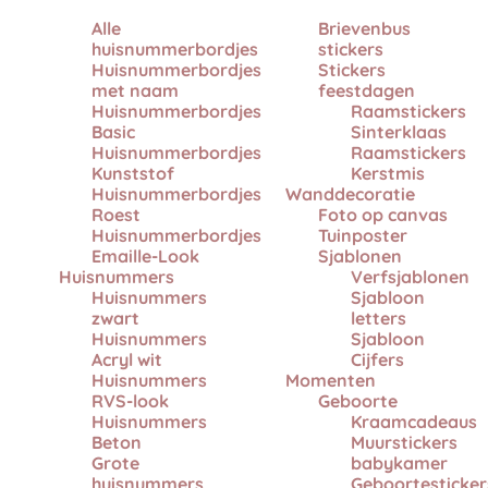
Alle
Brievenbus
huisnummerbordjes
stickers
Huisnummerbordjes
Stickers
met naam
feestdagen
Huisnummerbordjes
Raamstickers
Basic
Sinterklaas
Huisnummerbordjes
Raamstickers
Kunststof
Kerstmis
Huisnummerbordjes
Wanddecoratie
Roest
Foto op canvas
Huisnummerbordjes
Tuinposter
Emaille-Look
Sjablonen
Huisnummers
Verfsjablonen
Huisnummers
Sjabloon
zwart
letters
Huisnummers
Sjabloon
Acryl wit
Cijfers
Huisnummers
Momenten
RVS-look
Geboorte
Huisnummers
Kraamcadeaus
Beton
Muurstickers
Grote
babykamer
huisnummers
Geboortesticker