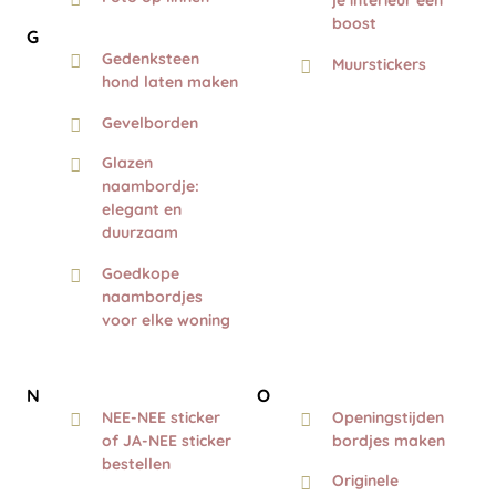
je interieur een
boost
G
Gedenksteen
Muurstickers
hond laten maken
Gevelborden
Glazen
naambordje:
elegant en
duurzaam
Goedkope
naambordjes
voor elke woning
N
O
NEE-NEE sticker
Openingstijden
of JA-NEE sticker
bordjes maken
bestellen
Originele