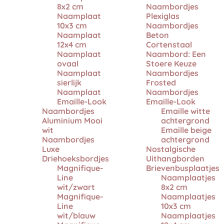
8x2 cm
Naambordjes
Naamplaat
Plexiglas
10x3 cm
Naambordjes
Naamplaat
Beton
12x4 cm
Cortenstaal
Naamplaat
Naambord: Een
ovaal
Stoere Keuze
Naamplaat
Naambordjes
sierlijk
Frosted
Naamplaat
Naambordjes
Emaille-Look
Emaille-Look
Naambordjes
Emaille witte
Aluminium Mooi
achtergrond
wit
Emaille beige
Naambordjes
achtergrond
Luxe
Nostalgische
Driehoeksbordjes
Uithangborden
Magnifique-
Brievenbusplaatjes
Line
Naamplaatjes
wit/zwart
8x2 cm
Magnifique-
Naamplaatjes
Line
10x3 cm
wit/blauw
Naamplaatjes