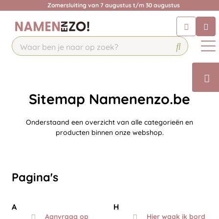
Zomersluiting van 7 augustus t/m 30 augustus
Krijg een antwoord op uw vraag
Chatbot
Chat 24/7 met onze chatbot voor
hulp
Contact
Sitemap Namenenzo.be
Onderstaand een overzicht van alle categorieën en
producten binnen onze webshop.
Pagina's
A
H
Aanvraag op
Hier waak ik bord