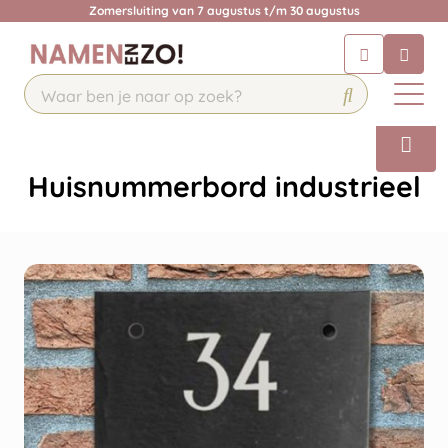
Krijg een antwoord op uw vraag
Zomersluiting van 7 augustus t/m 30 augustus
Chatbot
Chat 24/7 met onze chatbot voor
hulp
Contact
Huisnummerbord industrieel