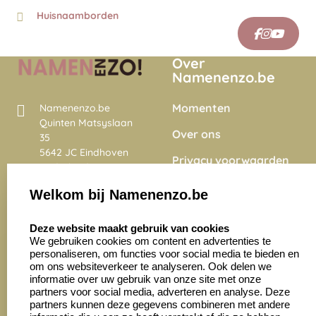
Huisnaamborden
Over
Namenenzo.be
Momenten
Namenenzo.be
Quinten Matsyslaan
Over ons
35
5642 JC Eindhoven
Privacy voorwaarden
Nederland
Onze vacatures
Welkom bij Namenenzo.be
8.6
select language
4028 beoordelingen
Deze website maakt gebruik van cookies
We gebruiken cookies om content en advertenties te
personaliseren, om functies voor social media te bieden en
Zakelijk:
Klantenservice:
om ons websiteverkeer te analyseren. Ook delen we
informatie over uw gebruik van onze site met onze
partners voor social media, adverteren en analyse. Deze
Aanvraag op maat
Contact opnemen
partners kunnen deze gegevens combineren met andere