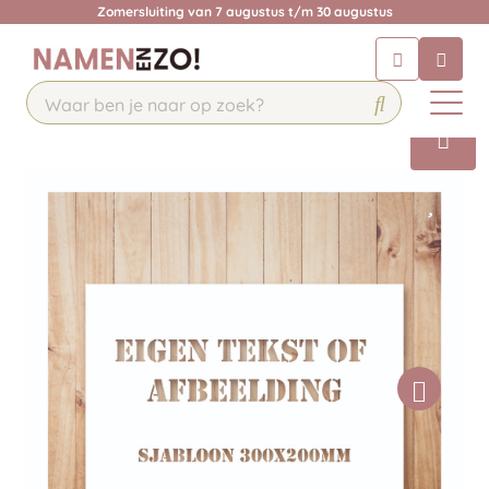
Zomersluiting van 7 augustus t/m 30 augustus
Chatbot
Chat 24/7 met onze chatbot voor
hulp
Contact