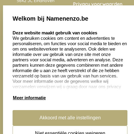
5642 JC Eindhoven
Privacy voorwaarden
Nederland
Onze vacatures
Welkom bij Namenenzo.be
8.6
select language
4028 beoordelingen
Deze website maakt gebruik van cookies
We gebruiken cookies om content en advertenties te
personaliseren, om functies voor social media te bieden en
Zakelijk:
Klantenservice:
om ons websiteverkeer te analyseren. Ook delen we
informatie over uw gebruik van onze site met onze
partners voor social media, adverteren en analyse. Deze
Aanvraag op maat
Contact opnemen
partners kunnen deze gegevens combineren met andere
informatie die u aan ze heeft verstrekt of die ze hebben
Cadeaubonnen
Veelgestelde vragen
verzameld op basis van uw gebruik van hun services.
Voor meer informatie over de gegevens welke wij
Retourneren
verzamelen verwijzen wij u graag door naar ons privacy
statement.
Meer informatie
Productinformatie:
Akkoord met alle instellingen
Montage
handleidingen
Niet essentiële cookies weigeren