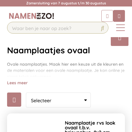
Zomersluiting van 7 augustus t/m 30 augustus
Chatbot
Chat 24/7 met onze chatbot voor
hulp
Contact
Naamplaatjes ovaal
Ovale naamplaatjes. Maak hier een keuze uit de kleuren en
de materialen voor een ovale naamplaatje. Je kan online je
eigen tekst ontwerpen.
Lees meer
Naamplaatje rvs look
ovaal t.b.v.