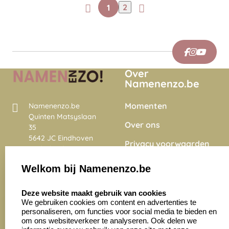
1
2
Over
Namenenzo.be
Momenten
Namenenzo.be
Quinten Matsyslaan
Over ons
35
5642 JC Eindhoven
Privacy voorwaarden
Nederland
Onze vacatures
Welkom bij Namenenzo.be
8.6
select language
4028 beoordelingen
Deze website maakt gebruik van cookies
We gebruiken cookies om content en advertenties te
personaliseren, om functies voor social media te bieden en
Zakelijk:
Klantenservice:
om ons websiteverkeer te analyseren. Ook delen we