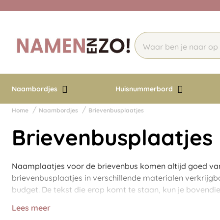
Naambordjes
Huisnummerbord
Home
Naambordjes
Brievenbusplaatjes
Brievenbusplaatjes
Naamplaatjes voor de brievenbus komen altijd goed van 
brievenbusplaatjes in verschillende materialen verkrijg
budget. De tekst die erop komt te staan, kun je bovendie
Lees meer