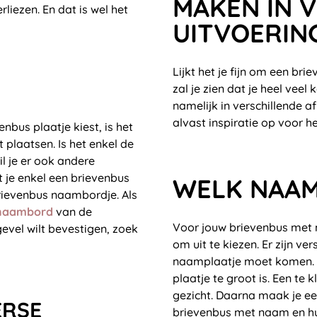
MAKEN IN 
erliezen. En dat is wel het
UITVOERIN
Lijkt het je fijn om een b
zal je zien dat je heel ve
namelijk in verschillende 
alvast inspiratie op voor h
nbus plaatje kiest, is het
 plaatsen. Is het enkel de
l je er ook andere
t je enkel een brievenbus
WELK NAAM
brievenbus naambordje. Als
naambord
van de
Voor jouw brievenbus met 
gevel wilt bevestigen, zoek
om uit te kiezen. Er zijn v
naamplaatje moet komen. Zo
plaatje te groot is. Een te 
gezicht. Daarna maak je een
ERSE
brievenbus met naam en hu