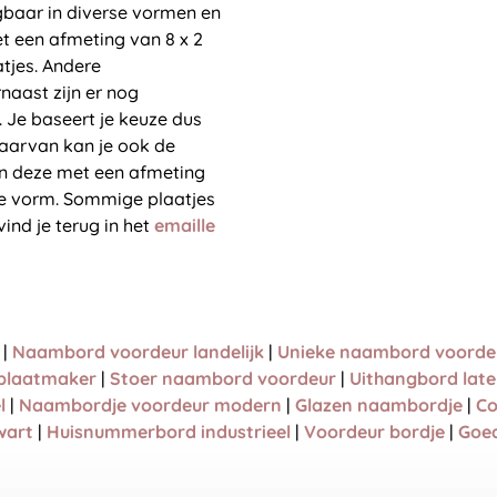
gbaar in diverse vormen en
t een afmeting van 8 x 2
tjes. Andere
naast zijn er nog
. Je baseert je keuze dus
daarvan kan je ook de
en deze met een afmeting
ige vorm. Sommige plaatjes
vind je terug in het
emaille
|
Naambord voordeur landelijk
|
Unieke naambord voorde
laatmaker
|
Stoer naambord voordeur
|
Uithangbord lat
l
|
Naambordje voordeur modern
|
Glazen naambordje
|
Co
wart
|
Huisnummerbord industrieel
|
Voordeur bordje
|
Goe