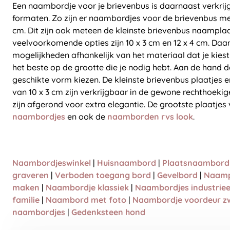
Een naambordje voor je brievenbus is daarnaast verkrij
formaten. Zo zijn er naambordjes voor de brievenbus me
cm. Dit zijn ook meteen de kleinste brievenbus naamplaa
veelvoorkomende opties zijn 10 x 3 cm en 12 x 4 cm. Daar
mogelijkheden afhankelijk van het materiaal dat je kiest
het beste op de grootte die je nodig hebt. Aan de hand 
geschikte vorm kiezen. De kleinste brievenbus plaatjes 
van 10 x 3 cm zijn verkrijgbaar in de gewone rechthoek
zijn afgerond voor extra elegantie. De grootste plaatjes 
naambordjes
en ook de
naamborden rvs look
.
Naambordjeswinkel
|
Huisnaambord
|
Plaatsnaambord
graveren
|
Verboden toegang bord
|
Gevelbord
|
Naamp
maken
|
Naambordje klassiek
|
Naambordjes industriee
familie
|
Naambord met foto
|
Naambordje voordeur z
naambordjes
|
Gedenksteen hond