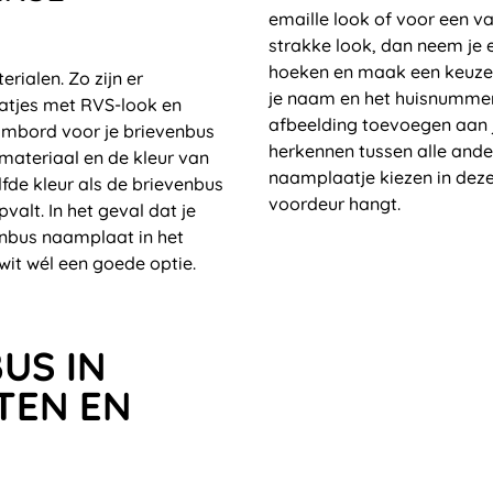
emaille look of voor een va
strakke look, dan neem je 
hoeken en maak een keuze ui
rialen. Zo zijn er
je naam en het huisnummer 
aatjes met RVS-look en
afbeelding toevoegen aan j
aambord voor je brievenbus
herkennen tussen alle ande
 materiaal en de kleur van
naamplaatje kiezen in dezelf
fde kleur als de brievenbus
voordeur hangt.
alt. In het geval dat je
venbus naamplaat in het
wit wél een goede optie.
US IN
TEN EN