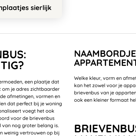
laatjes sierlijk
NBUS:
NAAMBORDJE 
APPARTEMEN
TIG?
Welke kleur, vorm en afmet
ermoeden, een plaatje dat
kan het zowel voor je app
t om je adres zichtbaarder
brievenbus van je apparte
nde afmetingen, vormen en
ook een kleiner formaat heb
en dat perfect bij je woning
onaliseert voegt het ook
mbord voor de brievenbus
BRIEVENBU
 van nog groter belang is.
en weinig vertrouwen op bij