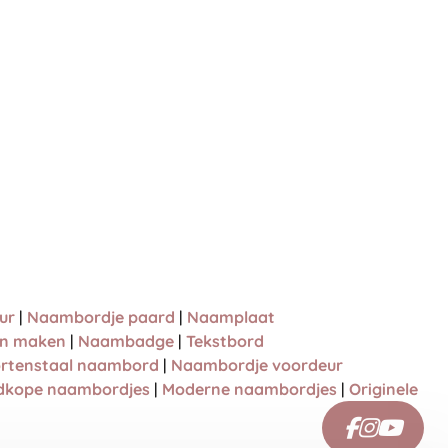
ur
|
Naambordje paard
|
Naamplaat
en maken
|
Naambadge
|
Tekstbord
rtenstaal naambord
|
Naambordje voordeur
dkope naambordjes
|
Moderne naambordjes
|
Originele