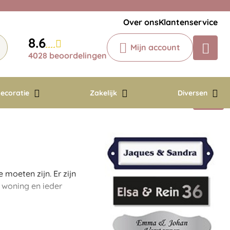
Veelgestelde vragen
Krijg een antwoord op uw vraag
Over ons
Klantenservice
Chatbot
8.6
Mijn account
Chat 24/7 met onze chatbot voor
4028 beoordelingen
hulp
Contact
ecoratie
Zakelijk
Diversen
moeten zijn. Er zijn
 woning en ieder