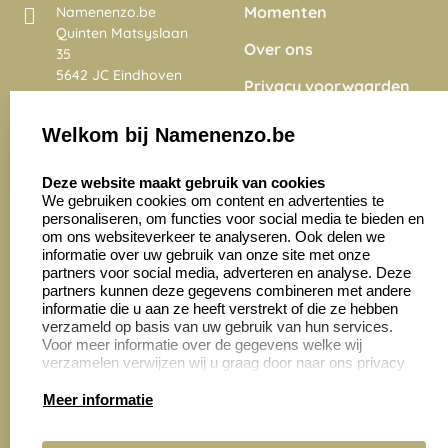
Momenten
Namenenzo.be
Quinten Matsyslaan
Over ons
35
5642 JC Eindhoven
Privacy voorwaarden
Nederland
Onze vacatures
Welkom bij Namenenzo.be
8.6
select language
4028 beoordelingen
Deze website maakt gebruik van cookies
We gebruiken cookies om content en advertenties te
personaliseren, om functies voor social media te bieden en
Zakelijk:
Klantenservice:
om ons websiteverkeer te analyseren. Ook delen we
informatie over uw gebruik van onze site met onze
partners voor social media, adverteren en analyse. Deze
Aanvraag op maat
Contact opnemen
partners kunnen deze gegevens combineren met andere
informatie die u aan ze heeft verstrekt of die ze hebben
Cadeaubonnen
Veelgestelde vragen
verzameld op basis van uw gebruik van hun services.
Voor meer informatie over de gegevens welke wij
Retourneren
verzamelen verwijzen wij u graag door naar ons privacy
statement.
Meer informatie
Productinformatie: