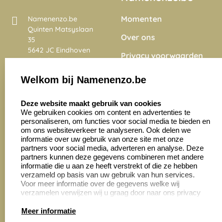
Momenten
Namenenzo.be
Quinten Matsyslaan
Over ons
35
5642 JC Eindhoven
Privacy voorwaarden
Nederland
Onze vacatures
Welkom bij Namenenzo.be
8.6
select language
4028 beoordelingen
Deze website maakt gebruik van cookies
We gebruiken cookies om content en advertenties te
personaliseren, om functies voor social media te bieden en
Zakelijk:
Klantenservice:
om ons websiteverkeer te analyseren. Ook delen we
informatie over uw gebruik van onze site met onze
partners voor social media, adverteren en analyse. Deze
Aanvraag op maat
Contact opnemen
partners kunnen deze gegevens combineren met andere
informatie die u aan ze heeft verstrekt of die ze hebben
Cadeaubonnen
Veelgestelde vragen
verzameld op basis van uw gebruik van hun services.
Voor meer informatie over de gegevens welke wij
Retourneren
verzamelen verwijzen wij u graag door naar ons privacy
statement.
Meer informatie