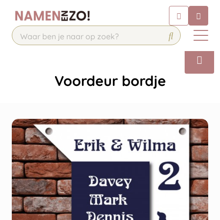
Chatbot
Chat 24/7 met onze chatbot voor
hulp
Contact
Voordeur bordje