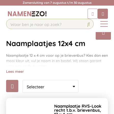
Zomersluiting van 7 augustus t/m 30 augustus
Chatbot
Chat 24/7 met onze chatbot voor
hulp
Contact
Naamplaatjes 12x4 cm
Naamplaatje 12 x 4 cm voor op je brievenbus? Kies dan een
mooi kleur uit, vul je naam in en bestel. Wij staan garant
voor een snelle levering.
Lees meer
Naamplaatje RVS-Look
recht t.b.v. brievenbus,