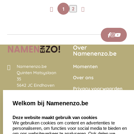
1
2
Over
Namenenzo.be
Momenten
Namenenzo.be
Quinten Matsyslaan
Over ons
35
5642 JC Eindhoven
Privacy voorwaarden
Nederland
Onze vacatures
Welkom bij Namenenzo.be
8.6
select language
4028 beoordelingen
Deze website maakt gebruik van cookies
We gebruiken cookies om content en advertenties te
personaliseren, om functies voor social media te bieden en
Zakelijk:
Klantenservice:
om ons websiteverkeer te analyseren. Ook delen we