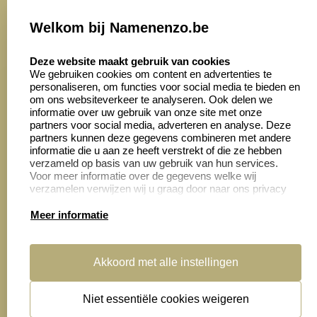
Onze vacatures
Welkom bij Namenenzo.be
8.6
select language
4028 beoordelingen
Deze website maakt gebruik van cookies
We gebruiken cookies om content en advertenties te
personaliseren, om functies voor social media te bieden en
Zakelijk:
Klantenservice:
om ons websiteverkeer te analyseren. Ook delen we
informatie over uw gebruik van onze site met onze
partners voor social media, adverteren en analyse. Deze
Aanvraag op maat
Contact opnemen
partners kunnen deze gegevens combineren met andere
informatie die u aan ze heeft verstrekt of die ze hebben
Cadeaubonnen
Veelgestelde vragen
verzameld op basis van uw gebruik van hun services.
Voor meer informatie over de gegevens welke wij
Retourneren
verzamelen verwijzen wij u graag door naar ons privacy
statement.
Meer informatie
Productinformatie:
Akkoord met alle instellingen
Montage
handleidingen
Niet essentiële cookies weigeren
Sitemap