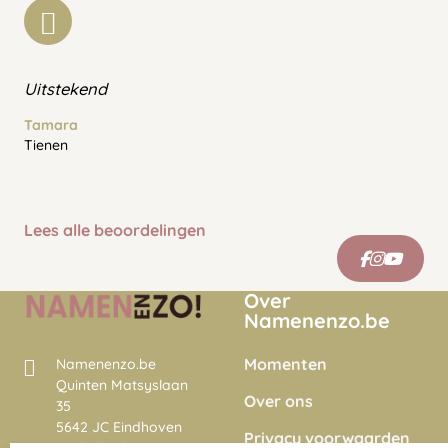
Uitstekend
Tamara
Tienen
Lees alle beoordelingen
Over
Namenenzo.be
Momenten
Namenenzo.be
Quinten Matsyslaan
Over ons
35
5642 JC Eindhoven
Privacy voorwaarden
Nederland