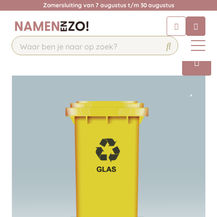
Zomersluiting van 7 augustus t/m 30 augustus
Chatbot
Chat 24/7 met onze chatbot voor
hulp
Contact