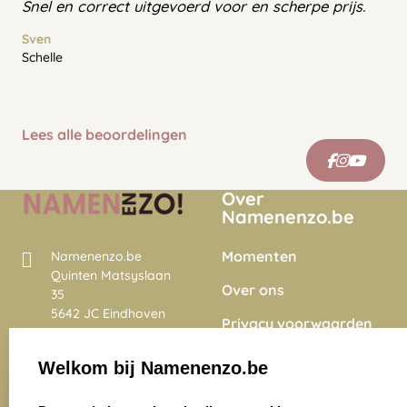
Snel en correct uitgevoerd voor en scherpe prijs.
Sven
Schelle
Lees alle beoordelingen
Over
Namenenzo.be
Momenten
Namenenzo.be
Quinten Matsyslaan
Over ons
35
5642 JC Eindhoven
Privacy voorwaarden
Nederland
Onze vacatures
Welkom bij Namenenzo.be
8.6
select language
4028 beoordelingen