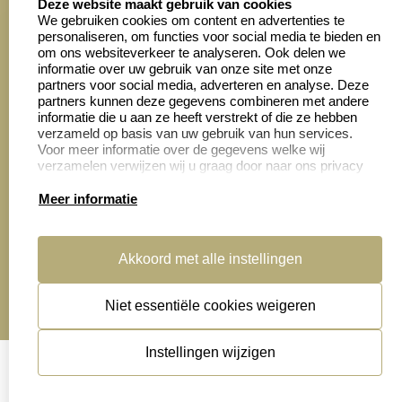
Deze website maakt gebruik van cookies
We gebruiken cookies om content en advertenties te
personaliseren, om functies voor social media te bieden en
Zakelijk:
Klantenservice:
om ons websiteverkeer te analyseren. Ook delen we
informatie over uw gebruik van onze site met onze
partners voor social media, adverteren en analyse. Deze
Aanvraag op maat
Contact opnemen
partners kunnen deze gegevens combineren met andere
informatie die u aan ze heeft verstrekt of die ze hebben
Cadeaubonnen
Veelgestelde vragen
verzameld op basis van uw gebruik van hun services.
Voor meer informatie over de gegevens welke wij
Retourneren
verzamelen verwijzen wij u graag door naar ons privacy
statement.
Meer informatie
Productinformatie:
Akkoord met alle instellingen
Montage
handleidingen
Niet essentiële cookies weigeren
Sitemap
algemene voorwaarden
disclaimer
Instellingen wijzigen
privacy statement
Cookies resetten
© copyright 2026