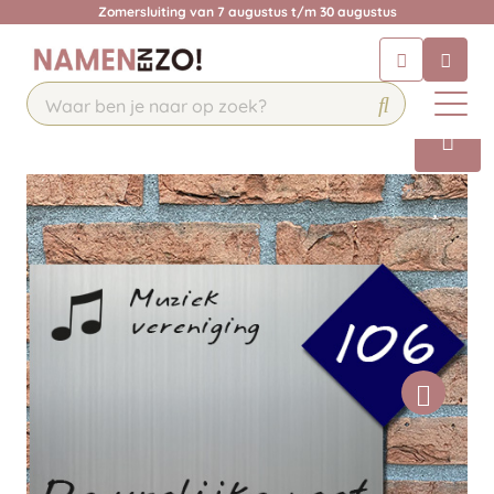
Zomersluiting van 7 augustus t/m 30 augustus
Chatbot
Chat 24/7 met onze chatbot voor
hulp
Contact