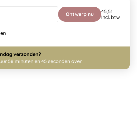
45,51
Ontwerp nu
Incl. btw
ten
ndag
verzonden?
 uur 58 minuten en 44 seconden over