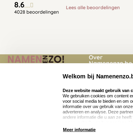
8.6
Lees alle beoordelingen
4028 beoordelingen
Over
Namenenzo.be
Welkom bij Namenenzo.
Momenten
Namenenzo.be
Quinten Matsyslaan
Over ons
select language
Deze website maakt gebruik van 
35
We gebruiken cookies om content en 
Privacy voorwaard
5642 JC Eindhoven
voor social media te bieden en om 
Nederland
informatie over uw gebruik van onze
Onze vacatures
adverteren en analyse. Deze partn
andere informatie die u aan ze heeft
van uw gebruik van hun services. V
8.6
verzamelen verwijzen wij u graag do
Meer informatie
4028 beoordelingen