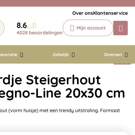
Veelgestelde vragen
Krijg een antwoord op uw vraag
Over ons
Klantenservice
Chatbot
8.6
Mijn account
Chat 24/7 met onze chatbot voor
4028 beoordelingen
hulp
Contact
ecoratie
Zakelijk
Diversen
je Steigerhout
 Legno-Line 20x30 cm
ut (vorm huisje) met een trendy uitstraling. Formaat