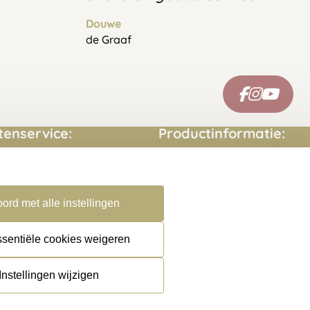
Douwe
de Graaf
tenservice:
Productinformatie:
ct opnemen
Montage handleidingen
estelde vragen
Sitemap
ord met alle instellingen
rneren
ssentiële cookies weigeren
Instellingen wijzigen