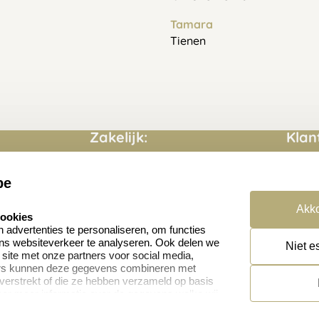
Tamara
Tienen
Zakelijk:
Klan
Aanvraag op maat
Conta
be
Cadeaubonnen
Veelg
Akko
cookies
Retou
advertenties te personaliseren, om functies
en
ons websiteverkeer te analyseren. Ook delen we
Niet e
 site met onze partners voor social media,
ers kunnen deze gegevens combineren met
 verstrekt of die ze hebben verzameld op basis
oor meer informatie over de gegevens welke wij
or naar ons privacy statement.