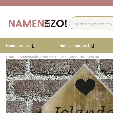
Naambordjes
Huisnummerbord
Home
Naambordje Steigerhout Huisje | Legno-Line 20x30 cm