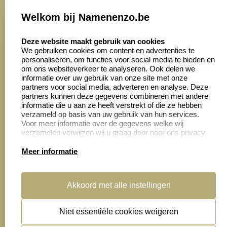
Onze vacatures
Welkom bij Namenenzo.be
8.6
select language
4028 beoordelingen
Deze website maakt gebruik van cookies
We gebruiken cookies om content en advertenties te
personaliseren, om functies voor social media te bieden en
Zakelijk:
Klantenservice:
om ons websiteverkeer te analyseren. Ook delen we
informatie over uw gebruik van onze site met onze
partners voor social media, adverteren en analyse. Deze
Aanvraag op maat
Contact opnemen
partners kunnen deze gegevens combineren met andere
informatie die u aan ze heeft verstrekt of die ze hebben
Cadeaubonnen
Veelgestelde vragen
verzameld op basis van uw gebruik van hun services.
Voor meer informatie over de gegevens welke wij
Retourneren
verzamelen verwijzen wij u graag door naar ons privacy
statement.
Meer informatie
Productinformatie:
Akkoord met alle instellingen
Montage
handleidingen
Niet essentiële cookies weigeren
Sitemap