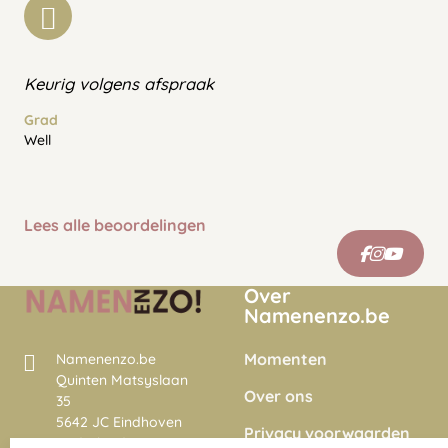
Keurig volgens afspraak
Grad
Well
Lees alle beoordelingen
Over
Namenenzo.be
Momenten
Namenenzo.be
Quinten Matsyslaan
Over ons
35
5642 JC Eindhoven
Privacy voorwaarden
Nederland