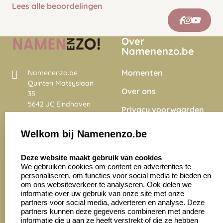
Lees alle beoordelingen
Over
Namenenzo.be
Momenten
Namenenzo.be
Quinten Matsyslaan
Over ons
35
5642 JC Eindhoven
Privacy voorwaarden
Nederland
Onze vacatures
Welkom bij Namenenzo.be
8.6
select language
4028 beoordelingen
Deze website maakt gebruik van cookies
We gebruiken cookies om content en advertenties te
personaliseren, om functies voor social media te bieden en
Zakelijk:
Klantenservice:
om ons websiteverkeer te analyseren. Ook delen we
informatie over uw gebruik van onze site met onze
partners voor social media, adverteren en analyse. Deze
Aanvraag op maat
Contact opnemen
partners kunnen deze gegevens combineren met andere
informatie die u aan ze heeft verstrekt of die ze hebben