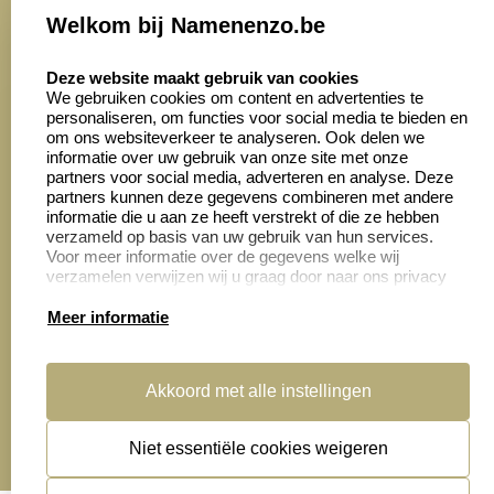
Onze vacatures
Welkom bij Namenenzo.be
8.6
select language
4028 beoordelingen
Deze website maakt gebruik van cookies
We gebruiken cookies om content en advertenties te
personaliseren, om functies voor social media te bieden en
Zakelijk:
Klantenservice:
om ons websiteverkeer te analyseren. Ook delen we
informatie over uw gebruik van onze site met onze
partners voor social media, adverteren en analyse. Deze
Aanvraag op maat
Contact opnemen
partners kunnen deze gegevens combineren met andere
informatie die u aan ze heeft verstrekt of die ze hebben
Cadeaubonnen
Veelgestelde vragen
verzameld op basis van uw gebruik van hun services.
Voor meer informatie over de gegevens welke wij
Retourneren
verzamelen verwijzen wij u graag door naar ons privacy
statement.
Meer informatie
Productinformatie:
Akkoord met alle instellingen
Montage
handleidingen
Niet essentiële cookies weigeren
Sitemap