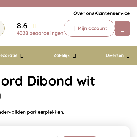
Veelgestelde vragen
Krijg een antwoord op uw vraag
Over ons
Klantenservice
Chatbot
8.6
Mijn account
Chat 24/7 met onze chatbot voor
4028 beoordelingen
hulp
Contact
ecoratie
Zakelijk
Diversen
ord Dibond wit
m
ndervaliden parkeerplekken.