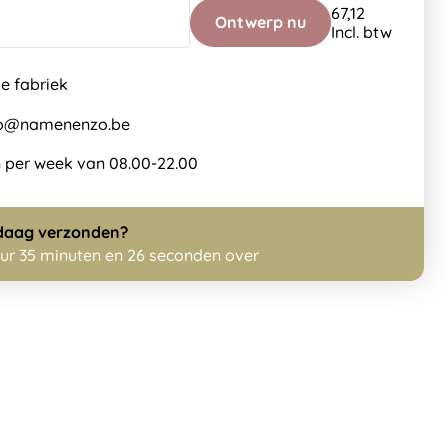
67,12
Ontwerp nu
Incl. btw
de fabriek
nfo@namenenzo.be
 per week van 08.00-22.00
daag
verzonden?
uur 35 minuten en 25 seconden over