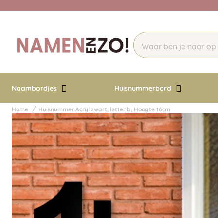
Naambordjes
Huisnummerbord
Home
Huisnummer Acryl zwart, letter b, Hoogte 16cm