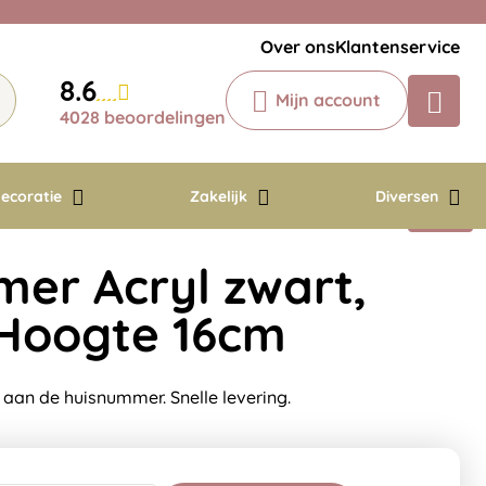
Veelgestelde vragen
Krijg een antwoord op uw vraag
Over ons
Klantenservice
Chatbot
8.6
Mijn account
Chat 24/7 met onze chatbot voor
4028 beoordelingen
hulp
Contact
ecoratie
Zakelijk
Diversen
er Acryl zwart,
, Hoogte 16cm
 aan de huisnummer. Snelle levering.