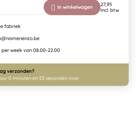
27,95
In winkelwagen
Incl. btw
de fabriek
nfo@namenenzo.be
 per week van 08.00-22.00
dag
verzonden?
 uur 0 minuten en 52 seconden over