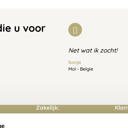
die u voor
Net wat ik zocht!
Sonja
Mol - Belgie
Zakelijk:
Klan
Aanvraag op maat
Conta
be