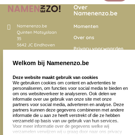
Over
Namenenzo.be
Momenten
Namenenzo.be
Quinten Matsyslaan
Over ons
35
5642 JC Eindhoven
Privacy voorwaarden
Nederland
Onze vacatures
Welkom bij Namenenzo.be
8.6
select language
4028 beoordelingen
Deze website maakt gebruik van cookies
We gebruiken cookies om content en advertenties te
personaliseren, om functies voor social media te bieden en
Zakelijk:
Klantenservice:
om ons websiteverkeer te analyseren. Ook delen we
informatie over uw gebruik van onze site met onze
partners voor social media, adverteren en analyse. Deze
Aanvraag op maat
Contact opnemen
partners kunnen deze gegevens combineren met andere
informatie die u aan ze heeft verstrekt of die ze hebben
Cadeaubonnen
Veelgestelde vragen
verzameld op basis van uw gebruik van hun services.
Voor meer informatie over de gegevens welke wij
Retourneren
verzamelen verwijzen wij u graag door naar ons privacy