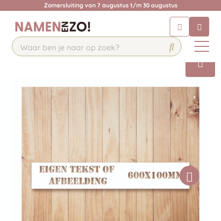
Zomersluiting van 7 augustus t/m 30 augustus
Chatbot
Chat 24/7 met onze chatbot voor
hulp
Contact