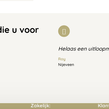
die u voor
Helaas een uitloop
Roy
Nijeveen
Zakelijk:
Klan