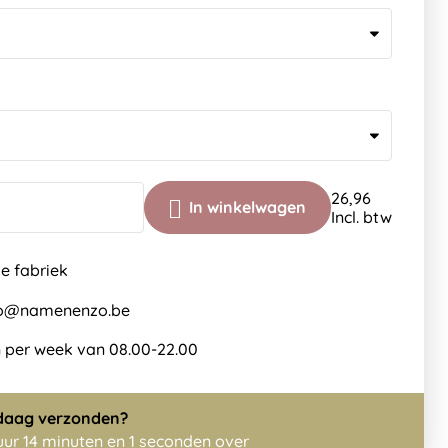
26,96
In winkelwagen
Incl. btw
de fabriek
nfo@namenenzo.be
 per week van 08.00-22.00
daag
verzonden?
 uur 14 minuten en 0 seconden over