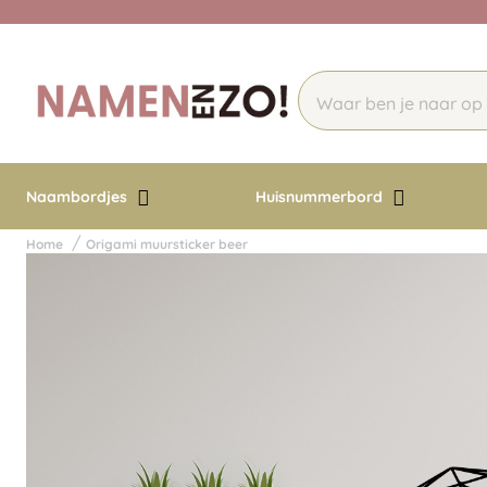
Naambordjes
Huisnummerbord
Home
Origami muursticker beer