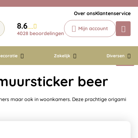
Veelgestelde vragen
Krijg een antwoord op uw vraag
Over ons
Klantenservice
Chatbot
8.6
Mijn account
Chat 24/7 met onze chatbot voor
4028 beoordelingen
hulp
Contact
ecoratie
Zakelijk
Diversen
muursticker beer
mers maar ook in woonkamers. Deze prachtige origami