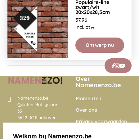
Populaire-line
zwart/wit
20x20x28,5cm
57,96
Incl. btw
Ontwerp nu
Over
Namenenzo.be
Momenten
Namenenzo.be
Quinten Matsyslaan
Over ons
35
5642 JC Eindhoven
Privacy voorwaarden
Nederland
Onze vacatures
Welkom bij Namenenzo.be