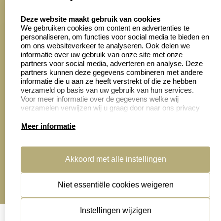
8.6
select language
4028 beoordelingen
Deze website maakt gebruik van cookies
We gebruiken cookies om content en advertenties te
personaliseren, om functies voor social media te bieden en
Zakelijk:
Klantenservice:
om ons websiteverkeer te analyseren. Ook delen we
informatie over uw gebruik van onze site met onze
partners voor social media, adverteren en analyse. Deze
Aanvraag op maat
Contact opnemen
partners kunnen deze gegevens combineren met andere
informatie die u aan ze heeft verstrekt of die ze hebben
Cadeaubonnen
Veelgestelde vragen
verzameld op basis van uw gebruik van hun services.
Voor meer informatie over de gegevens welke wij
Retourneren
verzamelen verwijzen wij u graag door naar ons privacy
statement.
Meer informatie
Productinformatie:
Akkoord met alle instellingen
Montage
handleidingen
Niet essentiële cookies weigeren
Sitemap
algemene voorwaarden
disclaimer
Instellingen wijzigen
privacy statement
Cookies resetten