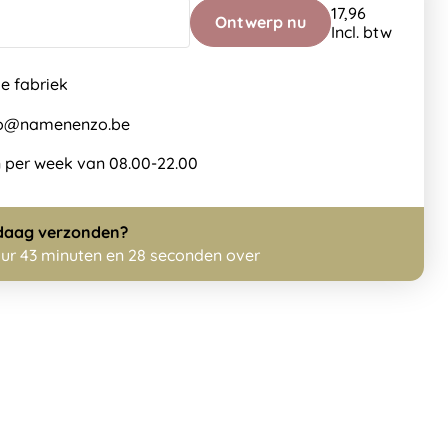
17,96
Ontwerp nu
Incl. btw
de fabriek
nfo@namenenzo.be
 per week van 08.00-22.00
daag
verzonden?
uur 43 minuten en 28 seconden over