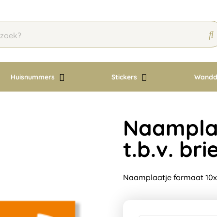
Huisnummers
Stickers
Wandd
Naamplaa
t.b.v. br
Naamplaatje formaat 10x3