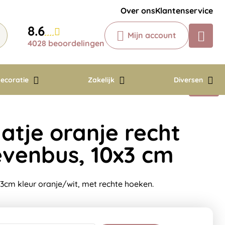
Krijg een antwoord op uw vraag
Over ons
Klantenservice
Chatbot
8.6
Mijn account
Chat 24/7 met onze chatbot voor
4028 beoordelingen
hulp
Contact
ecoratie
Zakelijk
Diversen
tje oranje recht
ievenbus, 10x3 cm
cm kleur oranje/wit, met rechte hoeken.