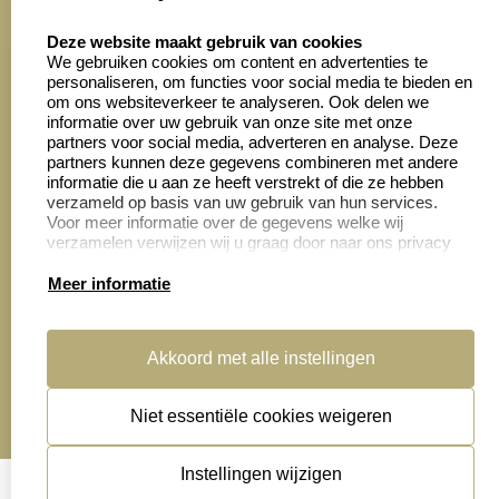
8.6
select language
4028 beoordelingen
Deze website maakt gebruik van cookies
We gebruiken cookies om content en advertenties te
personaliseren, om functies voor social media te bieden en
Zakelijk:
Klantenservice:
om ons websiteverkeer te analyseren. Ook delen we
informatie over uw gebruik van onze site met onze
partners voor social media, adverteren en analyse. Deze
Aanvraag op maat
Contact opnemen
partners kunnen deze gegevens combineren met andere
informatie die u aan ze heeft verstrekt of die ze hebben
Cadeaubonnen
Veelgestelde vragen
verzameld op basis van uw gebruik van hun services.
Voor meer informatie over de gegevens welke wij
Retourneren
verzamelen verwijzen wij u graag door naar ons privacy
statement.
Meer informatie
Productinformatie:
Akkoord met alle instellingen
Montage
handleidingen
Niet essentiële cookies weigeren
Sitemap
algemene voorwaarden
disclaimer
Instellingen wijzigen
privacy statement
Cookies resetten