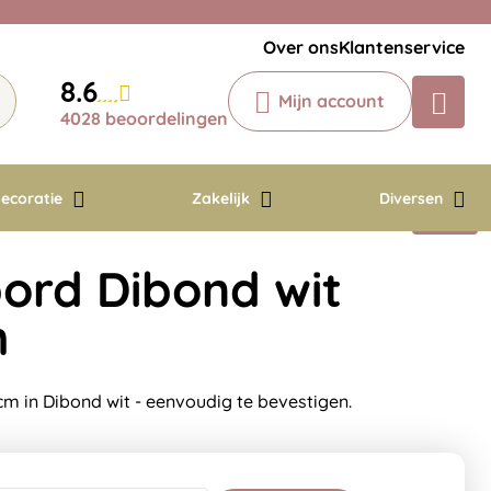
Veelgestelde vragen
Krijg een antwoord op uw vraag
Over ons
Klantenservice
Chatbot
8.6
Mijn account
Chat 24/7 met onze chatbot voor
4028 beoordelingen
hulp
Contact
ecoratie
Zakelijk
Diversen
ord Dibond wit
m
m in Dibond wit - eenvoudig te bevestigen.