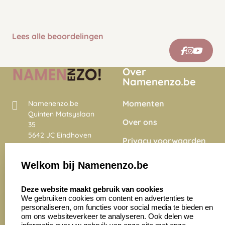
Lees alle beoordelingen
Over
Namenenzo.be
Momenten
Namenenzo.be
Quinten Matsyslaan
Over ons
35
5642 JC Eindhoven
Privacy voorwaarden
Nederland
Onze vacatures
Welkom bij Namenenzo.be
8.6
select language
4028 beoordelingen
Deze website maakt gebruik van cookies
We gebruiken cookies om content en advertenties te
personaliseren, om functies voor social media te bieden en
Zakelijk:
Klantenservice:
om ons websiteverkeer te analyseren. Ook delen we