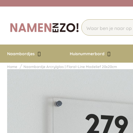
Naambordjes
Huisnummerbord
Home
Naambordje Arcrylglas | Floral-Line Madelief 20x20cm