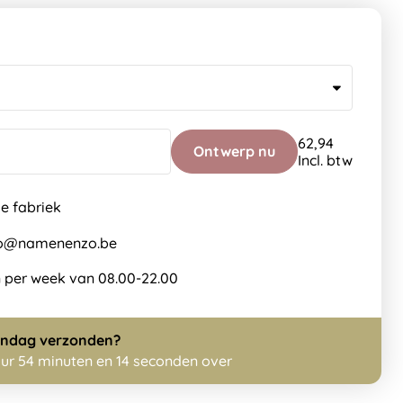
62,94
Ontwerp nu
Incl. btw
de fabriek
nfo@namenenzo.be
 per week van 08.00-22.00
ndag
verzonden?
uur 54 minuten en 14 seconden over