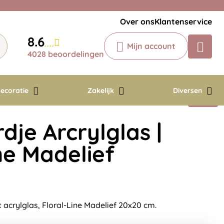
Veelgestelde vragen
Krijg een antwoord op uw vraag
Over ons
Klantenservice
Chatbot
8.6
Mijn account
Chat 24/7 met onze chatbot voor
4028 beoordelingen
hulp
Contact
ecoratie
Zakelijk
Diversen
je Arcrylglas |
ne Madelief
acrylglas, Floral-Line Madelief 20x20 cm.