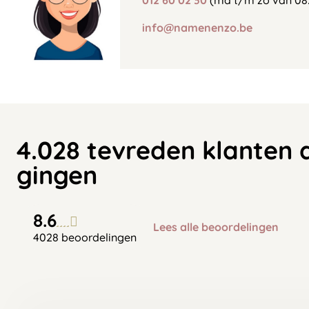
012 60 02 30
(ma t/m zo van 08:
info@namenenzo.be
4.028 tevreden klanten 
gingen
8.6
Lees alle beoordelingen
4028 beoordelingen