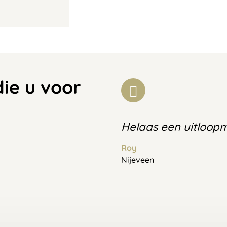
die u voor
Helaas een uitloop
Roy
Nijeveen