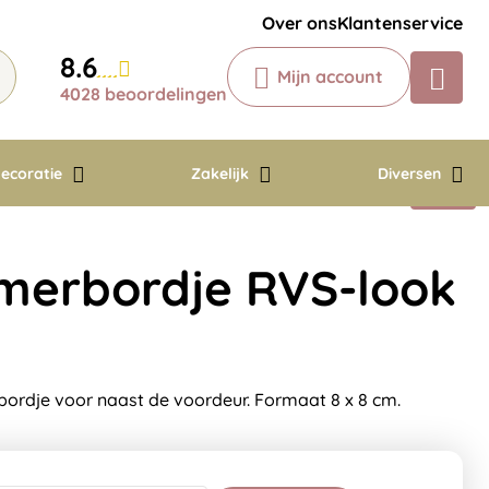
Krijg een antwoord op uw vraag
Over ons
Klantenservice
Chatbot
8.6
Mijn account
Chat 24/7 met onze chatbot voor
4028 beoordelingen
hulp
Contact
ecoratie
Zakelijk
Diversen
merbordje RVS-look
ordje voor naast de voordeur. Formaat 8 x 8 cm.