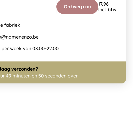
17,96
Ontwerp nu
Incl. btw
de fabriek
nfo@namenenzo.be
 per week van 08.00-22.00
daag
verzonden?
uur 49 minuten en 50 seconden over