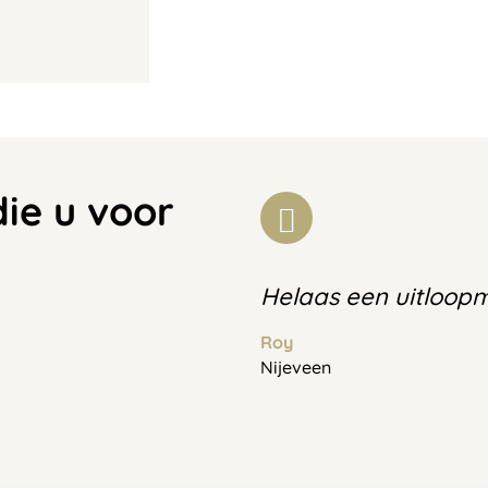
die u voor
Helaas een uitloop
Roy
Nijeveen