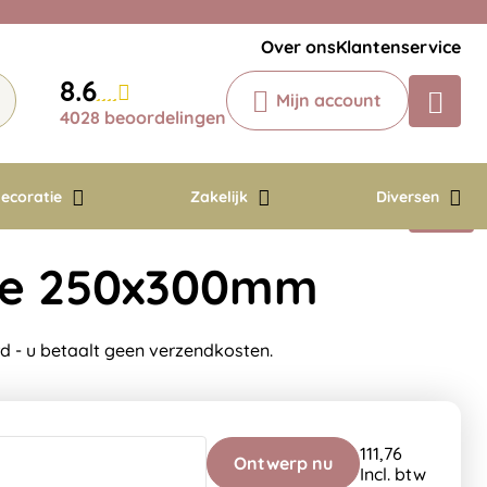
Veelgestelde vragen
Krijg een antwoord op uw vraag
Over ons
Klantenservice
Chatbot
8.6
Mijn account
Chat 24/7 met onze chatbot voor
4028 beoordelingen
hulp
Contact
ecoratie
Zakelijk
Diversen
ine 250x300mm
d - u betaalt geen verzendkosten.
111,76
Ontwerp nu
Incl. btw