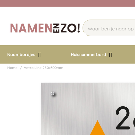
Naambordjes
Huisnummerbord
Home
Vetro Line 250x300mm