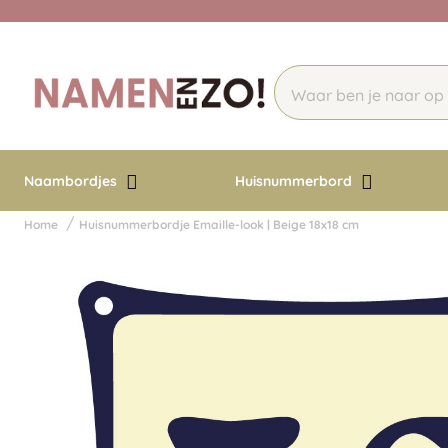
Naambordjes
Huisnummerbord
Home
Huisnummerbordje Emaille-look | Beige 18x18 cm