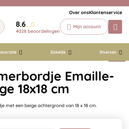
Veelgestelde vragen
Krijg een antwoord op uw vraag
Over ons
Klantenservice
Chatbot
8.6
Mijn account
Chat 24/7 met onze chatbot voor
4028 beoordelingen
hulp
Contact
ecoratie
Zakelijk
Diversen
erbordje Emaille-
ige 18x18 cm
e met een beige achtergrond van 18 x 18 cm.