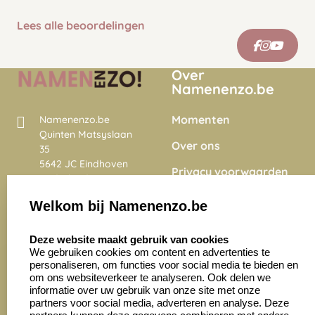
Lees alle beoordelingen
Over
Namenenzo.be
Momenten
Namenenzo.be
Quinten Matsyslaan
Over ons
35
5642 JC Eindhoven
Privacy voorwaarden
Nederland
Onze vacatures
Welkom bij Namenenzo.be
8.6
select language
4028 beoordelingen
Deze website maakt gebruik van cookies
We gebruiken cookies om content en advertenties te
personaliseren, om functies voor social media te bieden en
Zakelijk:
Klantenservice:
om ons websiteverkeer te analyseren. Ook delen we
informatie over uw gebruik van onze site met onze
partners voor social media, adverteren en analyse. Deze
Aanvraag op maat
Contact opnemen