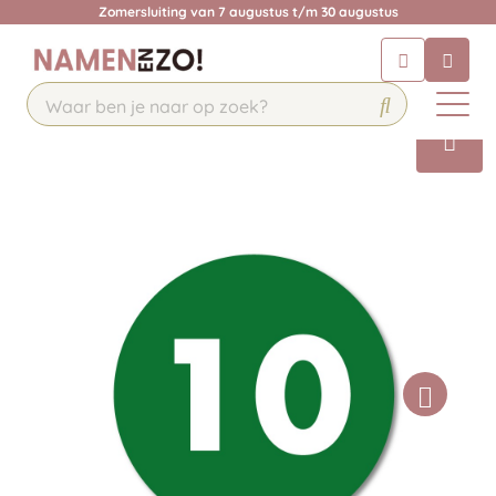
Zomersluiting van 7 augustus t/m 30 augustus
Chatbot
Chat 24/7 met onze chatbot voor
hulp
Contact