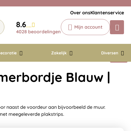
Veelgestelde vragen
Krijg een antwoord op uw vraag
Over ons
Klantenservice
Chatbot
8.6
Mijn account
Chat 24/7 met onze chatbot voor
4028 beoordelingen
hulp
Contact
ecoratie
Zakelijk
Diversen
erbordje Blauw |
r naast de voordeur aan bijvoorbeeld de muur.
met meegeleverde plakstrips.