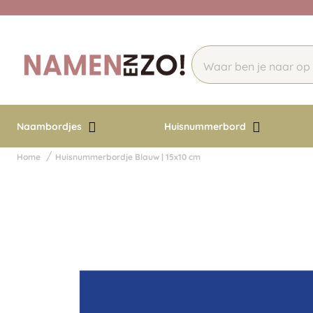
Naambordjes
Huisnummerbord
Home
Huisnummerbordje Blauw | 15x10 cm