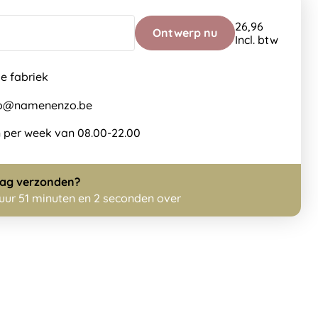
26,96
Ontwerp nu
Incl. btw
de fabriek
nfo@namenenzo.be
 per week van 08.00-22.00
dag
verzonden?
 uur 51 minuten en 2 seconden over