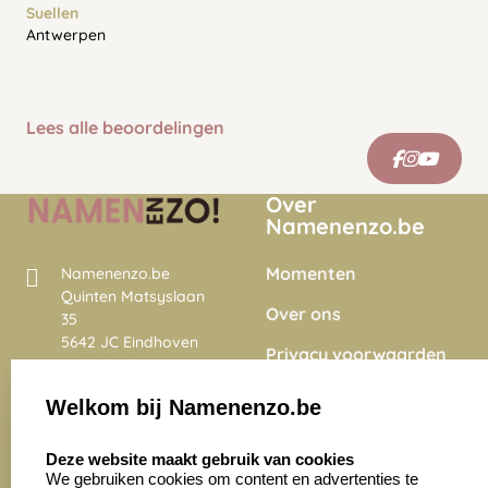
Suellen
Antwerpen
Lees alle beoordelingen
Over
Namenenzo.be
Momenten
Namenenzo.be
Quinten Matsyslaan
Over ons
35
5642 JC Eindhoven
Privacy voorwaarden
Nederland
Onze vacatures
Welkom bij Namenenzo.be
8.6
select language
4028 beoordelingen
Deze website maakt gebruik van cookies
We gebruiken cookies om content en advertenties te