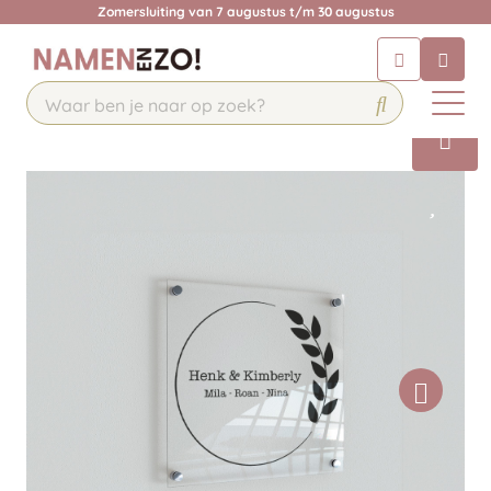
Zomersluiting van 7 augustus t/m 30 augustus
Chatbot
Chat 24/7 met onze chatbot voor
hulp
Contact