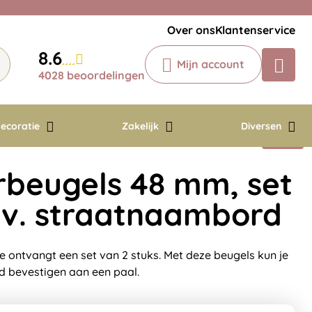
Veelgestelde vragen
Krijg een antwoord op uw vraag
Over ons
Klantenservice
Chatbot
8.6
Mijn account
Chat 24/7 met onze chatbot voor
4028 beoordelingen
hulp
Contact
ecoratie
Zakelijk
Diversen
rbeugels 48 mm, set
b.v. straatnaambord
 ontvangt een set van 2 stuks. Met deze beugels kun je
d bevestigen aan een paal.