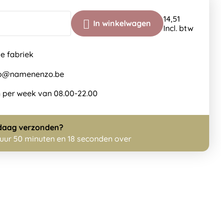
14,51
In winkelwagen
Incl. btw
de fabriek
nfo@namenenzo.be
 per week van 08.00-22.00
daag
verzonden?
 uur 50 minuten en 17 seconden over