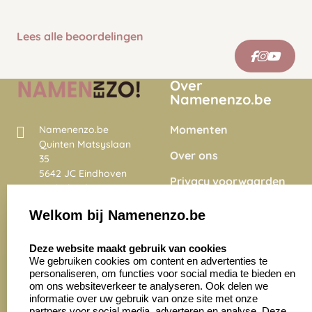
Lees alle beoordelingen
Over
Namenenzo.be
Momenten
Namenenzo.be
Quinten Matsyslaan
Over ons
35
5642 JC Eindhoven
Privacy voorwaarden
Nederland
Onze vacatures
Welkom bij Namenenzo.be
8.6
select language
4028 beoordelingen
Deze website maakt gebruik van cookies
We gebruiken cookies om content en advertenties te
personaliseren, om functies voor social media te bieden en
Zakelijk:
Klantenservice:
om ons websiteverkeer te analyseren. Ook delen we
informatie over uw gebruik van onze site met onze
partners voor social media, adverteren en analyse. Deze