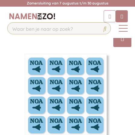
Zomersluiting van 7 augustus t/m 30 augustus
Chatbot
Chat 24/7 met onze chatbot voor
hulp
Contact