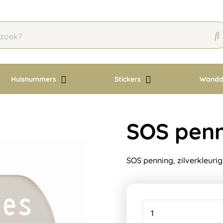
Huisnummers
Stickers
Wandd
SOS penni
SOS penning, zilverkleurig