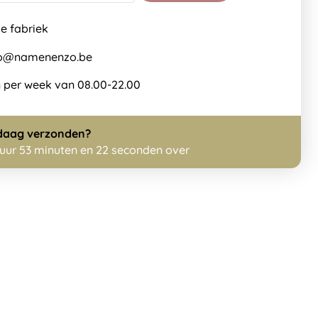
de fabriek
nfo@namenenzo.be
 per week van 08.00-22.00
daag
verzonden?
 uur 53 minuten en 22 seconden over