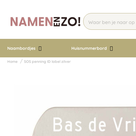
Naambordjes
Huisnummerbord
Home
SOS penning ID label zilver