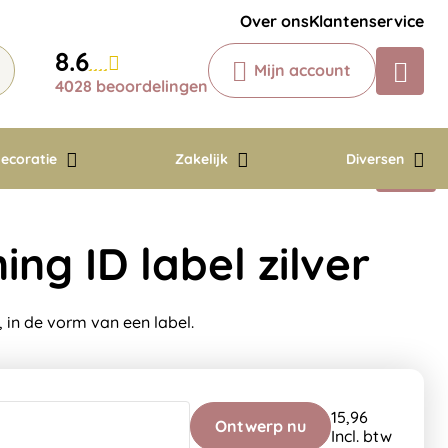
Krijg een antwoord op uw vraag
Over ons
Klantenservice
Chatbot
8.6
Mijn account
Chat 24/7 met onze chatbot voor
4028 beoordelingen
hulp
Contact
ecoratie
Zakelijk
Diversen
ng ID label zilver
, in de vorm van een label.
15,96
Ontwerp nu
Incl. btw