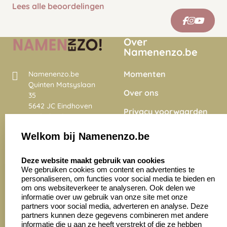
Lees alle beoordelingen
Over
Namenenzo.be
Momenten
Namenenzo.be
Quinten Matsyslaan
Over ons
35
5642 JC Eindhoven
Privacy voorwaarden
Nederland
Onze vacatures
Welkom bij Namenenzo.be
8.6
select language
4028 beoordelingen
Deze website maakt gebruik van cookies
We gebruiken cookies om content en advertenties te
personaliseren, om functies voor social media te bieden en
Zakelijk:
Klantenservice:
om ons websiteverkeer te analyseren. Ook delen we
informatie over uw gebruik van onze site met onze
partners voor social media, adverteren en analyse. Deze
Aanvraag op maat
Contact opnemen
partners kunnen deze gegevens combineren met andere
informatie die u aan ze heeft verstrekt of die ze hebben