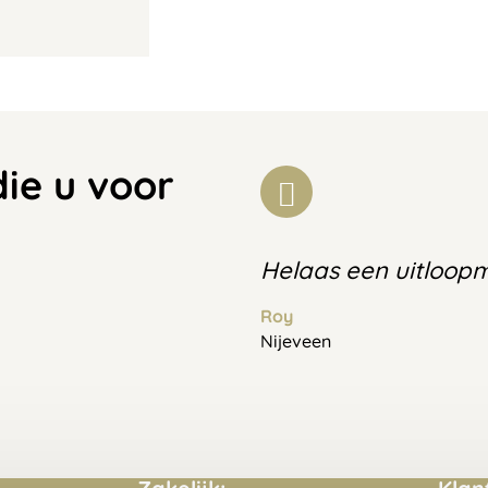
die u voor
Helaas een uitloop
Roy
Nijeveen