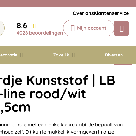
Veelgestelde vragen
Krijg een antwoord op uw vraag
Over ons
Klantenservice
Chatbot
8.6
Mijn account
Chat 24/7 met onze chatbot voor
4028 beoordelingen
hulp
Contact
ecoratie
Zakelijk
Diversen
je Kunststof | LB
line rood/wit
8,5cm
 naambordje met een leuke kleurcombi. Je bepaalt van
inhoud zelf. Dit kun je makkelijk vormgeven in onze