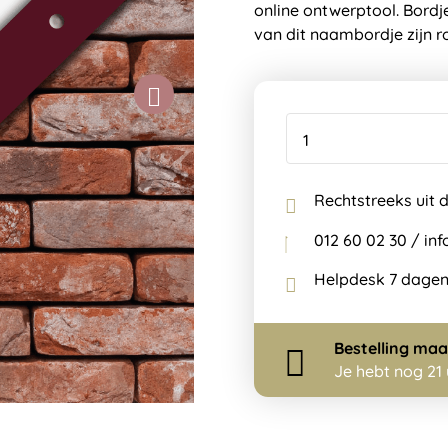
online ontwerptool. Bordj
van dit naambordje zijn r
Rechtstreeks uit 
012 60 02 30 / i
Helpdesk 7 dagen
Bestelling
maa
Je hebt nog
21