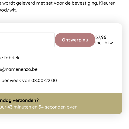
e wordt geleverd met set voor de bevestiging. Kleuren
ood/wit.
57,96
Ontwerp nu
Incl. btw
de fabriek
nfo@namenenzo.be
 per week van 08.00-22.00
ndag
verzonden?
 uur 43 minuten en 54 seconden over