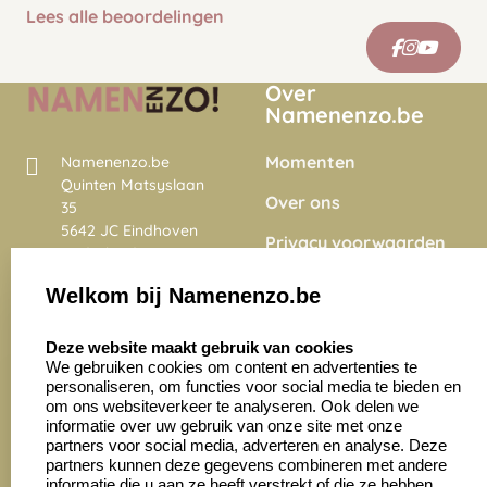
Lees alle beoordelingen
Over
Namenenzo.be
Momenten
Namenenzo.be
Quinten Matsyslaan
Over ons
35
5642 JC Eindhoven
Privacy voorwaarden
Nederland
Onze vacatures
Welkom bij Namenenzo.be
8.6
select language
4028 beoordelingen
Deze website maakt gebruik van cookies
We gebruiken cookies om content en advertenties te
personaliseren, om functies voor social media te bieden en
Zakelijk:
Klantenservice:
om ons websiteverkeer te analyseren. Ook delen we
informatie over uw gebruik van onze site met onze
partners voor social media, adverteren en analyse. Deze
Aanvraag op maat
Contact opnemen
partners kunnen deze gegevens combineren met andere
informatie die u aan ze heeft verstrekt of die ze hebben