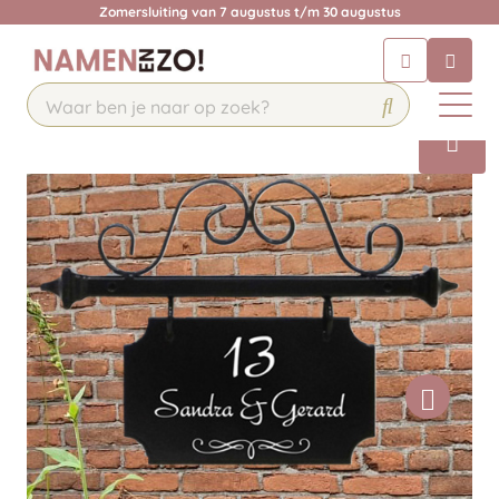
Zomersluiting van 7 augustus t/m 30 augustus
Chatbot
Chat 24/7 met onze chatbot voor
hulp
Contact