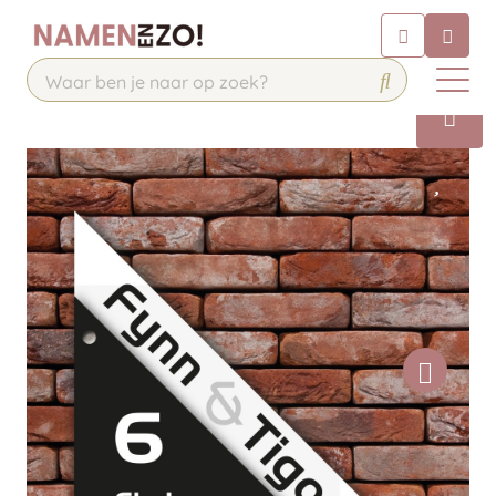
Chatbot
Chat 24/7 met onze chatbot voor
hulp
Contact