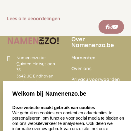
Lees alle beoordelingen
Over
Namenenzo.be
Momenten
Namenenzo.be
Quinten Matsyslaan
Over ons
35
5642 JC Eindhoven
Privacy voorwaarden
Nederland
Onze vacatures
Welkom bij Namenenzo.be
8.6
select language
4028 beoordelingen
Deze website maakt gebruik van cookies
We gebruiken cookies om content en advertenties te
personaliseren, om functies voor social media te bieden en
Zakelijk:
Klantenservice:
om ons websiteverkeer te analyseren. Ook delen we
informatie over uw gebruik van onze site met onze