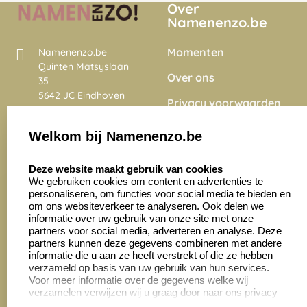
Over
Namenenzo.be
Momenten
Namenenzo.be
Quinten Matsyslaan
Over ons
35
5642 JC Eindhoven
Privacy voorwaarden
Nederland
Onze vacatures
Welkom bij Namenenzo.be
8.6
select language
4028 beoordelingen
Deze website maakt gebruik van cookies
We gebruiken cookies om content en advertenties te
personaliseren, om functies voor social media te bieden en
Zakelijk:
Klantenservice:
om ons websiteverkeer te analyseren. Ook delen we
informatie over uw gebruik van onze site met onze
partners voor social media, adverteren en analyse. Deze
Aanvraag op maat
Contact opnemen
partners kunnen deze gegevens combineren met andere
informatie die u aan ze heeft verstrekt of die ze hebben
Cadeaubonnen
Veelgestelde vragen
verzameld op basis van uw gebruik van hun services.
Voor meer informatie over de gegevens welke wij
Retourneren
verzamelen verwijzen wij u graag door naar ons privacy
statement.