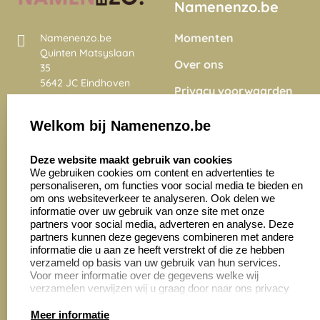
Namenenzo.be
Momenten
Namenenzo.be
Quinten Matsyslaan
Over ons
35
5642 JC Eindhoven
Privacy voorwaarden
Nederland
Onze vacatures
Welkom bij Namenenzo.be
8.6
select language
4028 beoordelingen
Deze website maakt gebruik van cookies
We gebruiken cookies om content en advertenties te
personaliseren, om functies voor social media te bieden en
Zakelijk:
Klantenservice:
om ons websiteverkeer te analyseren. Ook delen we
informatie over uw gebruik van onze site met onze
partners voor social media, adverteren en analyse. Deze
Aanvraag op maat
Contact opnemen
partners kunnen deze gegevens combineren met andere
informatie die u aan ze heeft verstrekt of die ze hebben
Cadeaubonnen
Veelgestelde vragen
verzameld op basis van uw gebruik van hun services.
Voor meer informatie over de gegevens welke wij
Retourneren
verzamelen verwijzen wij u graag door naar ons privacy
statement.
Meer informatie