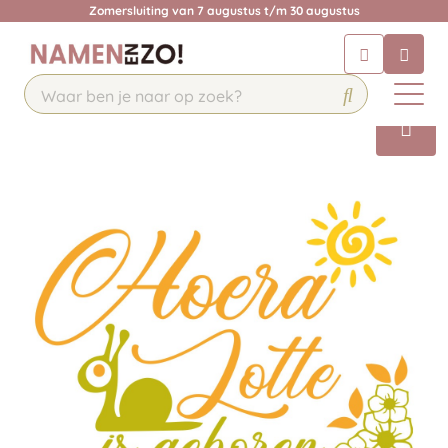
Zomersluiting van 7 augustus t/m 30 augustus
Chatbot
Chat 24/7 met onze chatbot voor
hulp
Contact