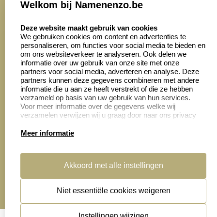
Welkom bij Namenenzo.be
8.6
select language
4028 beoordelingen
Deze website maakt gebruik van cookies
We gebruiken cookies om content en advertenties te
personaliseren, om functies voor social media te bieden en
Zakelijk:
Klantenservice:
om ons websiteverkeer te analyseren. Ook delen we
informatie over uw gebruik van onze site met onze
partners voor social media, adverteren en analyse. Deze
Aanvraag op maat
Contact opnemen
partners kunnen deze gegevens combineren met andere
informatie die u aan ze heeft verstrekt of die ze hebben
Cadeaubonnen
Veelgestelde vragen
verzameld op basis van uw gebruik van hun services.
Voor meer informatie over de gegevens welke wij
Retourneren
verzamelen verwijzen wij u graag door naar ons privacy
statement.
Meer informatie
Productinformatie:
Akkoord met alle instellingen
Montage
handleidingen
Niet essentiële cookies weigeren
Sitemap
algemene voorwaarden
disclaimer
Instellingen wijzigen