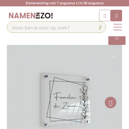
Zomersluiting van 7 augustus t/m 30 augustus
Chatbot
Chat 24/7 met onze chatbot voor
hulp
Contact