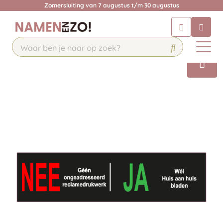
Zomersluiting van 7 augustus t/m 30 augustus
Chatbot
Chat 24/7 met onze chatbot voor
hulp
Contact