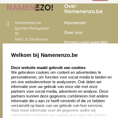
Over
Namenenzo.be
Momenten
Namenenzo.be
Quinten Matsyslaan
Over ons
35
5642 JC Eindhoven
Privacy voorwaarden
Nederland
Onze vacatures
Welkom bij Namenenzo.be
8.6
select language
4028 beoordelingen
Deze website maakt gebruik van cookies
We gebruiken cookies om content en advertenties te
personaliseren, om functies voor social media te bieden en
Zakelijk:
Klantenservice:
om ons websiteverkeer te analyseren. Ook delen we
informatie over uw gebruik van onze site met onze
partners voor social media, adverteren en analyse. Deze
Aanvraag op maat
Contact opnemen
partners kunnen deze gegevens combineren met andere
informatie die u aan ze heeft verstrekt of die ze hebben
Cadeaubonnen
Veelgestelde vragen
verzameld op basis van uw gebruik van hun services.
Voor meer informatie over de gegevens welke wij
Retourneren
verzamelen verwijzen wij u graag door naar ons privacy