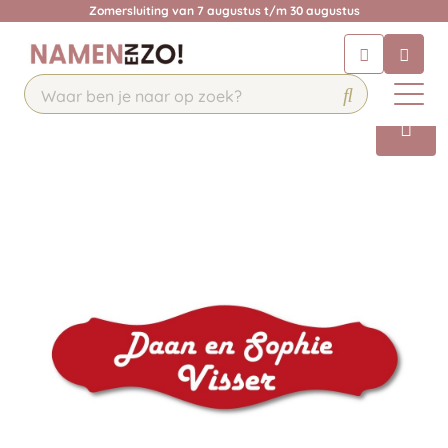
Zomersluiting van 7 augustus t/m 30 augustus
Chatbot
Chat 24/7 met onze chatbot voor
hulp
Contact