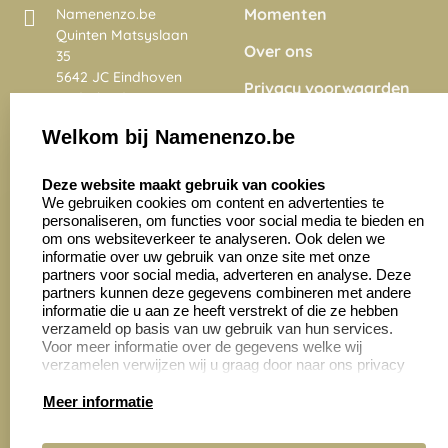
Momenten
Namenenzo.be
Quinten Matsyslaan
Over ons
35
5642 JC Eindhoven
Privacy voorwaarden
Nederland
Onze vacatures
Welkom bij Namenenzo.be
8.6
select language
4028 beoordelingen
Deze website maakt gebruik van cookies
We gebruiken cookies om content en advertenties te
personaliseren, om functies voor social media te bieden en
Zakelijk:
Klantenservice:
om ons websiteverkeer te analyseren. Ook delen we
informatie over uw gebruik van onze site met onze
partners voor social media, adverteren en analyse. Deze
Aanvraag op maat
Contact opnemen
partners kunnen deze gegevens combineren met andere
informatie die u aan ze heeft verstrekt of die ze hebben
Cadeaubonnen
Veelgestelde vragen
verzameld op basis van uw gebruik van hun services.
Voor meer informatie over de gegevens welke wij
Retourneren
verzamelen verwijzen wij u graag door naar ons privacy
statement.
Meer informatie
Productinformatie: