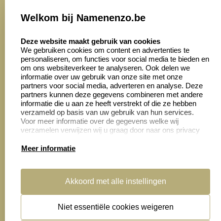
Onze vacatures
Welkom bij Namenenzo.be
8.6
select language
4028 beoordelingen
Deze website maakt gebruik van cookies
We gebruiken cookies om content en advertenties te
personaliseren, om functies voor social media te bieden en
Zakelijk:
Klantenservice:
om ons websiteverkeer te analyseren. Ook delen we
informatie over uw gebruik van onze site met onze
partners voor social media, adverteren en analyse. Deze
Aanvraag op maat
Contact opnemen
partners kunnen deze gegevens combineren met andere
informatie die u aan ze heeft verstrekt of die ze hebben
Cadeaubonnen
Veelgestelde vragen
verzameld op basis van uw gebruik van hun services.
Voor meer informatie over de gegevens welke wij
Retourneren
verzamelen verwijzen wij u graag door naar ons privacy
statement.
Meer informatie
Productinformatie:
Akkoord met alle instellingen
Montage
handleidingen
Niet essentiële cookies weigeren
Sitemap