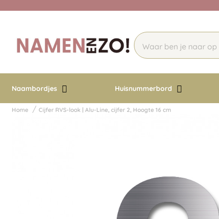
Naambordjes
Huisnummerbord
Home
Cijfer RVS-look | Alu-Line, cijfer 2, Hoogte 16 cm