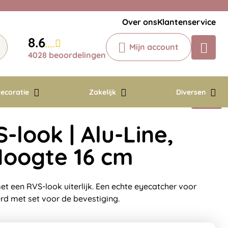
Veelgestelde vragen
Krijg een antwoord op uw vraag
Over ons
Klantenservice
Chatbot
8.6
Mijn account
Chat 24/7 met onze chatbot voor
4028 beoordelingen
hulp
Contact
ecoratie
Zakelijk
Diversen
S-look | Alu-Line,
 Hoogte 16 cm
et een RVS-look uiterlijk. Een echte eyecatcher voor
rd met set voor de bevestiging.