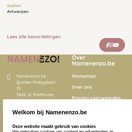
Suellen
Antwerpen
Lees alle beoordelingen
Over
Namenenzo.be
Momenten
Namenenzo.be
Quinten Matsyslaan
Over ons
35
5642 JC Eindhoven
Privacy voorwaarden
Nederland
Onze vacatures
Welkom bij Namenenzo.be
8.6
select language
4028 beoordelingen
Deze website maakt gebruik van cookies
We gebruiken cookies om content en advertenties te