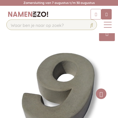
Zomersluiting van 7 augustus t/m 30 augustus
Chatbot
Chat 24/7 met onze chatbot voor
hulp
Contact