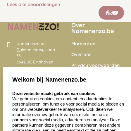
Lees alle beoordelingen
Over
Namenenzo.be
Momenten
Namenenzo.be
Quinten Matsyslaan
Over ons
35
5642 JC Eindhoven
Privacy voorwaarden
Nederland
Onze vacatures
Welkom bij Namenenzo.be
8.6
select language
4028 beoordelingen
Deze website maakt gebruik van cookies
We gebruiken cookies om content en advertenties te
personaliseren, om functies voor social media te bieden en
Zakelijk:
Klantenservice:
om ons websiteverkeer te analyseren. Ook delen we
informatie over uw gebruik van onze site met onze
partners voor social media, adverteren en analyse. Deze
Aanvraag op maat
Contact opnemen
partners kunnen deze gegevens combineren met andere
informatie die u aan ze heeft verstrekt of die ze hebben