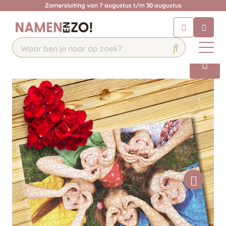
Zomersluiting van 7 augustus t/m 30 augustus
Chatbot
Chat 24/7 met onze chatbot voor
hulp
Contact