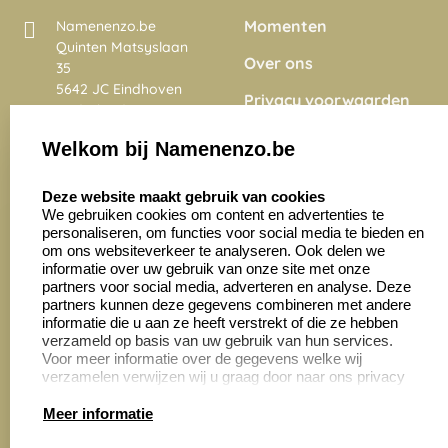
Momenten
Namenenzo.be
Quinten Matsyslaan
Over ons
35
5642 JC Eindhoven
Privacy voorwaarden
Nederland
Onze vacatures
Welkom bij Namenenzo.be
8.6
select language
4028 beoordelingen
Deze website maakt gebruik van cookies
We gebruiken cookies om content en advertenties te
personaliseren, om functies voor social media te bieden en
Zakelijk:
Klantenservice:
om ons websiteverkeer te analyseren. Ook delen we
informatie over uw gebruik van onze site met onze
partners voor social media, adverteren en analyse. Deze
Aanvraag op maat
Contact opnemen
partners kunnen deze gegevens combineren met andere
informatie die u aan ze heeft verstrekt of die ze hebben
Cadeaubonnen
Veelgestelde vragen
verzameld op basis van uw gebruik van hun services.
Voor meer informatie over de gegevens welke wij
Retourneren
verzamelen verwijzen wij u graag door naar ons privacy
statement.
Meer informatie
Productinformatie: